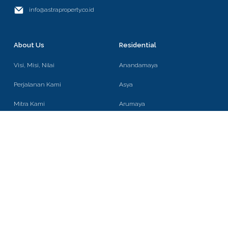
info@astraproperty.co.id
About Us
Residential
Visi, Misi, Nilai
Anandamaya
Perjalanan Kami
Asya
Mitra Kami
Arumaya
Jajaran Komisaris
Ammaia
& Jajaran Direksi
Mandarin Oriental
Digitalisasi
Penghargaan
Commercial
Industrial
Menara Astra
CLP 1