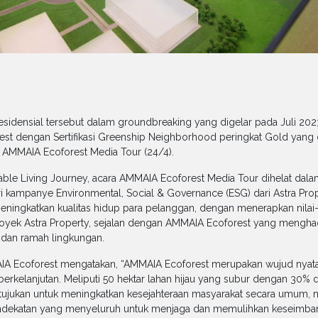
sidensial tersebut dalam groundbreaking yang digelar pada Juli 202
st dengan Sertifikasi Greenship Neighborhood peringkat Gold yang 
a AMMAIA Ecoforest Media Tour (24/4).
le Living Journey, acara AMMAIA Ecoforest Media Tour dihelat dala
 kampanye Environmental, Social & Governance (ESG) dari Astra Proper
ngkatkan kualitas hidup para pelanggan, dengan menerapkan nilai-
proyek Astra Property, sejalan dengan AMMAIA Ecoforest yang mengh
n dan ramah lingkungan.
AIA Ecoforest mengatakan, “AMMAIA Ecoforest merupakan wujud nyata
kelanjutan. Meliputi 50 hektar lahan hijau yang subur dengan 30% da
ditujukan untuk meningkatkan kesejahteraan masyarakat secara umum
dekatan yang menyeluruh untuk menjaga dan memulihkan keseimbang