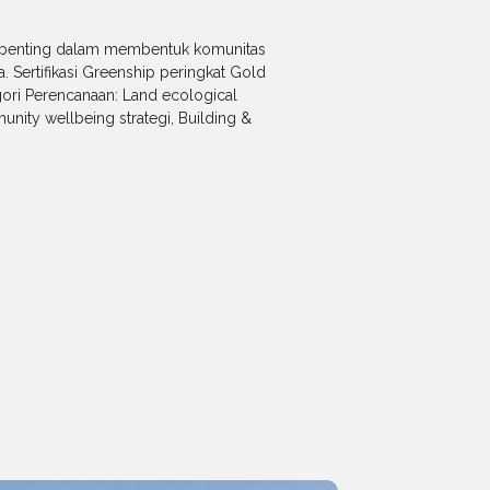
n penting dalam membentuk komunitas
 Sertifikasi Greenship peringkat Gold
egori Perencanaan: Land ecological
ity wellbeing strategi, Building &