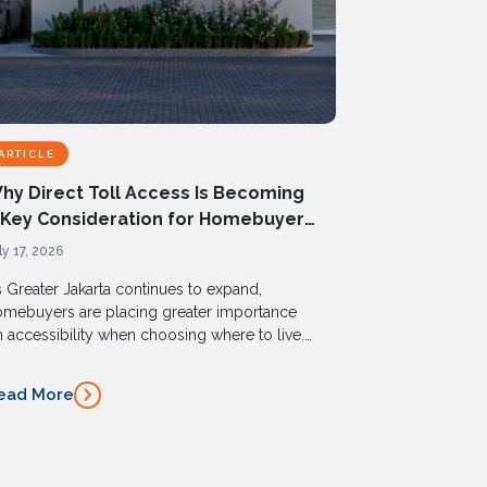
ARTICLE
hy Direct Toll Access Is Becoming
 Key Consideration for Homebuyers
n Cibubur
ly 17, 2026
 Greater Jakarta continues to expand,
mebuyers are placing greater importance
 accessibility when choosing where to live.
r professionals and families commuting to
karta or surrounding business districts, a
ead More
ll-connected location can significantly
prove daily quality of life.