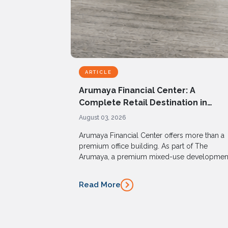
ARTICLE
Arumaya Financial Center: A
Complete Retail Destination in
Jakarta’s Emerging CBD
August 03, 2026
Arumaya Financial Center offers more than a
premium office building. As part of The
Arumaya, a premium mixed-use developmen
in South Jakarta, it brings together a curated
selection of retail tenants that provide
Read More
convenient access to dining, lifestyle, wellnes
and everyday essentials, all within one
integrated destination.