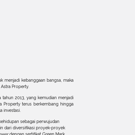
tuk menjadi kebanggaan bangsa, maka
 Astra Property.
ada tahun 2013, yang kemudian menjadi
tra Property terus berkembang hingga
 investasi.
s kehidupan sebagai perwujudan
n dari diversifikasi proyek-proyek
ower
dengan sertifikat Green Mark