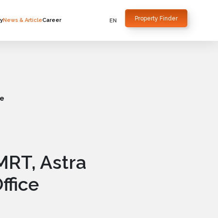
Property Finder
ty
News & Article
Career
ce
MRT, Astra
ffice