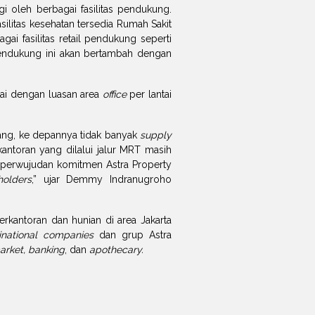
gi oleh berbagai fasilitas pendukung.
ilitas kesehatan tersedia Rumah Sakit
i fasilitas retail pendukung seperti
 pendukung ini akan bertambah dengan
tai dengan luasan area
office
per lantai
ang, ke depannya tidak banyak
supply
kantoran yang dilalui jalur MRT masih
n perwujudan komitmen Astra Property
holders
,” ujar Demmy Indranugroho
kantoran dan hunian di area Jakarta
inational companies
dan grup Astra
rket, banking
, dan
apothecary.