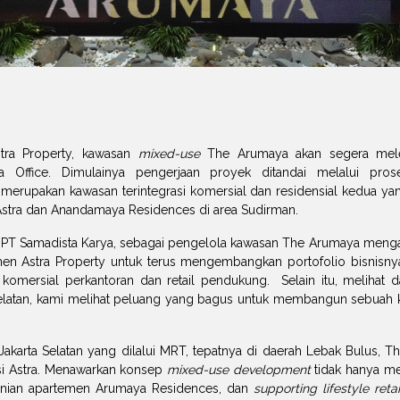
stra Property, kawasan
mixed-use
The Arumaya akan segera melen
ya Office. Dimulainya pengerjaan proyek ditandai melalui pro
merupakan kawasan terintegrasi komersial dan residensial kedua ya
stra dan Anandamaya Residences di area Sudirman.
tur PT Samadista Karya, sebagai pengelola kawasan The Arumaya men
en Astra Property untuk terus mengembangkan portofolio bisnisnya 
omersial perkantoran dan retail pendukung. Selain itu, melihat dar
 Selatan, kami melihat peluang yang bagus untuk membangun sebuah ka
s Jakarta Selatan yang dilalui MRT, tepatnya di daerah Lebak Bulus,
si Astra. Menawarkan konsep
mixed-use development
tidak hanya m
hunian apartemen Arumaya Residences, dan
supporting lifestyle retai