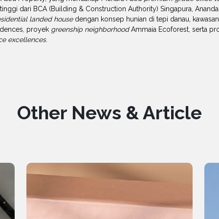
rtinggi dari BCA (Building & Construction Authority) Singapura, An
esidential landed house
dengan konsep hunian di tepi danau, kawasan
idences, proyek
greenship neighborhood
Ammaia Ecoforest, serta pr
ce excellences
.
Other News & Article