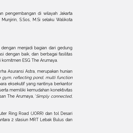
an pengembangan di wilayah Jakarta
unjirin, S.Sos, M.Si selaku Walikota
 dengan menjadi bagian dari gedung
si dengan baik, dan berbagai fasilitas
asi komitmen ESG The Arumaya.
a Asuransi Astra, merupakan hunian
op gym, reflecting pond, multi function
 para eksekutif yang nantinya berkantor
erta memiliki kemudahan konektivitas
san The Arumaya, ‘
Simply connected,
Outer Ring Road (JORR) dan tol Desari
antara 2 stasiun MRT Lebak Bulus dan