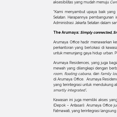
aksesibilitas yang mudah menuju
Cent
“Kami menyambut upaya baik yang d
Selatan. Harapannya pembangunan ini
Administrasi Jakarta Selatan dalam s
The Arumaya:
Simply connected, Sm
Arumaya Office hadir menawarkan k
perkantoran yang berlokasi di kawasan
untuk menunjang gaya hidup urban. Pe
Arumaya Residences, yang juga bagi
mewah yang dilengkapi dengan berbaga
room, floating cabana,
dan
family lo
di Arumaya Office. Arumaya Residenc
yang terintegrasi untuk mendukung a
smartly integrated’
.
Kawasan ini juga memiliki akses yang
(Depok – Antasari). Arumaya Office 
Fatmawati, yang terintegrasi langsun