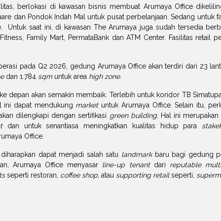
ilitas, berlokasi di kawasan bisnis membuat Arumaya Office dikelilin
are dan Pondok Indah Mal untuk pusat perbelanjaan. Sedang untuk fas
Untuk saat ini, di kawasan The Arumaya juga sudah tersedia berbaga
 Fitness, Family Mart, PermataBank dan ATM Center. Fasilitas retail
erasi pada Q2 2026, gedung Arumaya Office akan terdiri dari 23 lan
ne
dan 1.784
sqm
untuk area
high zone
.
ke depan akan semakin membaik. Terlebih untuk koridor TB Simatup
al ini dapat mendukung
market
untuk Arumaya Office. Selain itu, per
akan dilengkapi dengan sertifikasi
green building
. Hal ini merupaka
t
dan untuk senantiasa meningkatkan kualitas hidup para
stake
umaya Office.
diharapkan dapat menjadi salah satu
landmark
baru bagi gedung per
san, Arumaya Office menyasar
line-up tenant
dari
reputable mult
ts
seperti restoran,
coffee shop,
atau
supporting retail
seperti,
superma