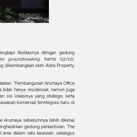
gkapi fasilitasnya dengan gedung
sesi
groundbreaking,
Kamis (12/10).
ng dikembangkan oleh Astra Property,
gatakan, “Pembangunan Arumaya Office
tidak hanya residensial, namun juga
i sisi lokasinya yang strategis serta
wasan komersial terintegrasi baru di
 The Arumaya sebelumnya lebih dikenal
enghadirkan gedung perkantoran, The
l
area dalam satu kawasan, sekaligus