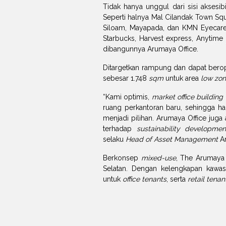
Tidak hanya unggul dari sisi aksesib
Seperti halnya Mal Cilandak Town Squ
Siloam, Mayapada, dan KMN Eyecare. 
Starbucks, Harvest express, Anytime
dibangunnya Arumaya Office.
Ditargetkan rampung dan dapat berop
sebesar 1.748
sqm
untuk area
low zo
“Kami optimis,
market office building
ruang perkantoran baru, sehingga h
menjadi pilihan. Arumaya Office juga 
terhadap
sustainability developmen
selaku
Head of Asset Management
Ar
Berkonsep
mixed-use
, The Arumaya 
Selatan. Dengan kelengkapan kawa
untuk
office tenants
, serta
retail tenan