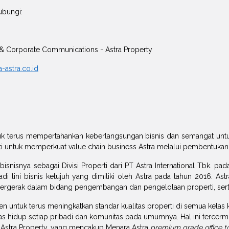
hubungi:
& Corporate Communications - Astra Property
astra.co.id
uk terus mempertahankan keberlangsungan bisnis dan semangat un
rti untuk memperkuat value chain business Astra melalui pembentukan
bisnisnya sebagai Divisi Properti dari PT Astra International Tbk. p
di lini bisnis ketujuh yang dimiliki oleh Astra pada tahun 2016. As
ergerak dalam bidang pengembangan dan pengelolaan properti, serta
en untuk terus meningkatkan standar kualitas properti di semua kela
as hidup setiap pribadi dan komunitas pada umumnya. Hal ini tercermi
 Astra Property, yang mencakup Menara Astra
premium grade office t